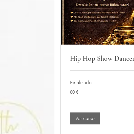
Hip Hop Show Dancer
Finalizado
80
80 €
euros
Ver curso