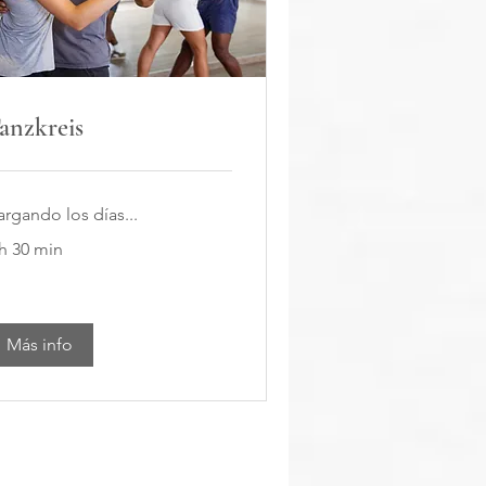
anzkreis
argando los días...
 h 30 min
Más info