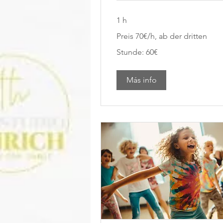
1 h
Preis
Preis 70€/h, ab der dritten
70€/h,
ab
der
Stunde: 60€
dritten
Stunde:
60€
Más info