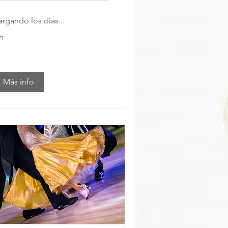
argando los días...
h
Más info