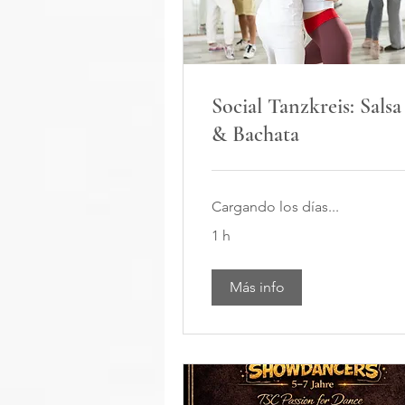
Social Tanzkreis: Salsa
& Bachata
Cargando los días...
1 h
Más info