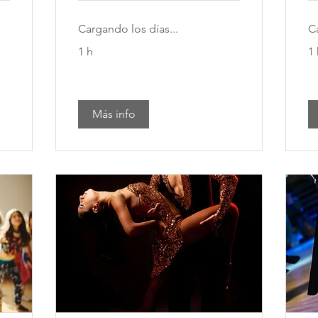
Cargando los días...
C
1 h
1 
Más info