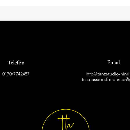
Email
Telefon
0170/7742457
info@tanzstudio-hinr
tsc.passion.for.dance