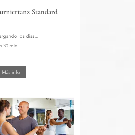
urniertanz Standard
argando los días...
 h 30 min
Más info