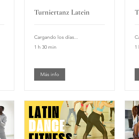
Turniertanz Latein
T
Cargando los días...
C
1 h 30 min
1
Más info