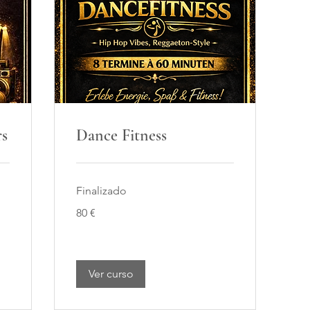
s
Dance Fitness
Finalizado
80
80 €
euros
Ver curso