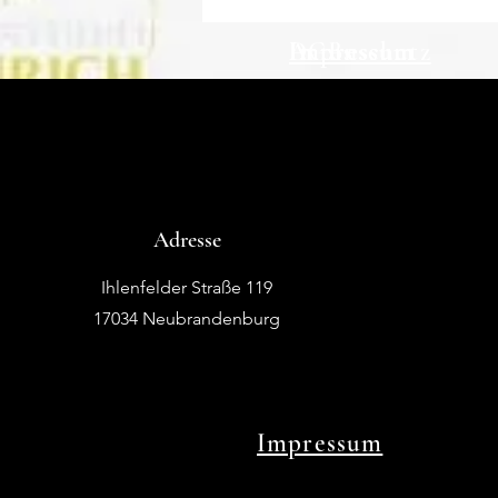
Impressum
Impressum
Impressum
Datenschutz
AGBs
Adresse
Ihlenfelder Straße 119
17034 Neubrandenburg
Impressum