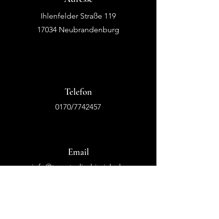
Ihlenfelder Straße 119
17034 Neubrandenburg
Telefon
0170/7742457
Email
info@tanzstudio-hinrich.de
tsc.passion.for.dance@gmx.de