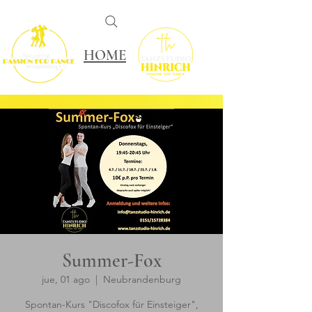
HOME
Summer-Fox
jue, 01 ago
  |  
Neubrandenburg
Spontan-Kurs "Discofox für Einsteiger",