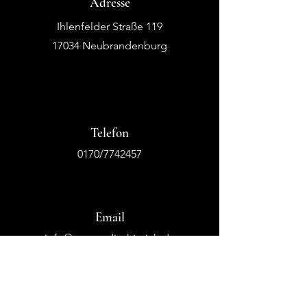
Adresse
Ihlenfelder Straße 119
17034 Neubrandenburg
Telefon
0170/7742457
Email
info@tanzstudio-hinrich.de
tsc.passion.for.dance@gmx.de