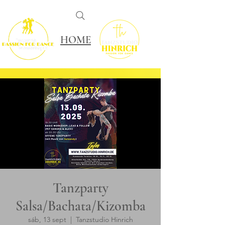
HOME
Tanzparty
Salsa/Bachata/Kizomba
sáb, 13 sept
  |  
Tanzstudio Hinrich