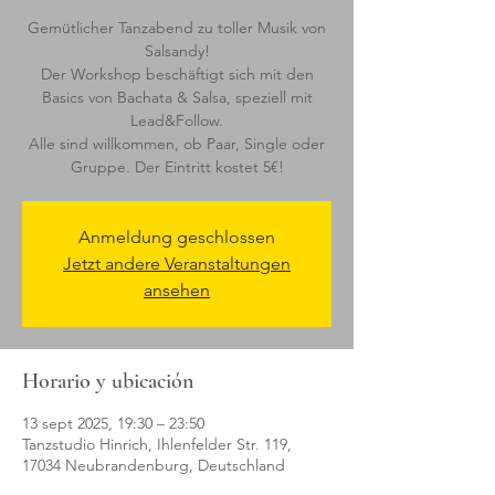
Gemütlicher Tanzabend zu toller Musik von
Salsandy!
Der Workshop beschäftigt sich mit den
Basics von Bachata & Salsa, speziell mit
Lead&Follow.
Alle sind willkommen, ob Paar, Single oder
Anmeldung geschlossen
Jetzt andere Veranstaltungen
ansehen
Horario y ubicación
13 sept 2025, 19:30 – 23:50
Tanzstudio Hinrich, Ihlenfelder Str. 119,
17034 Neubrandenburg, Deutschland