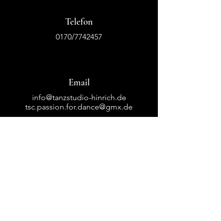
Telefon
0170/7742457
Email
info@tanzstudio-hinrich.de
tsc.passion.for.dance@gmx.de
Folge uns