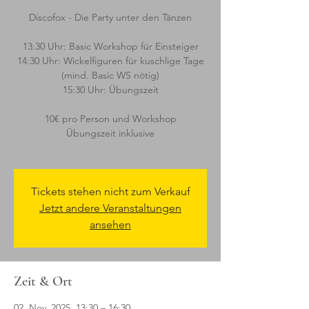
Discofox - Die Party unter den Tänzen
13:30 Uhr: Basic Workshop für Einsteiger
14:30 Uhr: Wickelfiguren für kuschlige Tage
(mind. Basic WS nötig)
15:30 Uhr: Übungszeit
10€ pro Person und Workshop
Übungszeit inklusive
Tickets stehen nicht zum Verkauf
Jetzt andere Veranstaltungen
ansehen
Zeit & Ort
02. Nov. 2025, 13:30 – 16:30