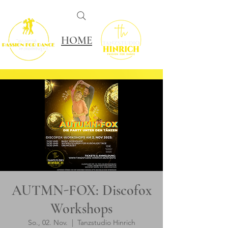
HOME
AUTMN-FOX: Discofox
Workshops
So., 02. Nov.
  |  
Tanzstudio Hinrich