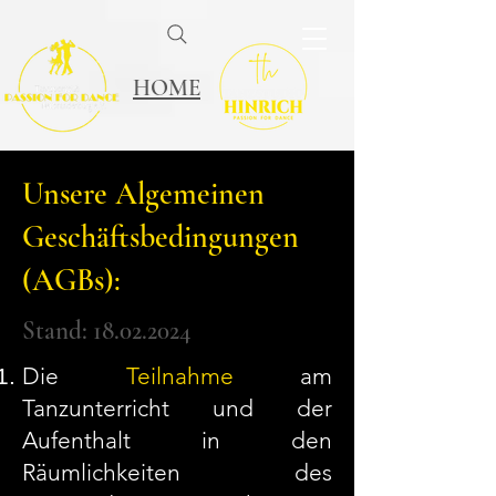
HOME
Unsere Algemeinen
Geschäftsbedingungen
(AGBs):
Stand:
18.02.2024
Die
Teilnahme
am
Tanzunterricht und der
Aufenthalt in den
Räumlichkeiten des