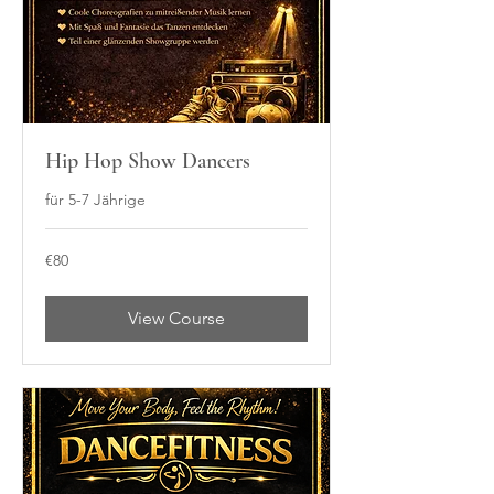
Hip Hop Show Dancers
für 5-7 Jährige
80
€80
euros
View Course