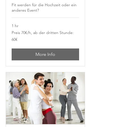
Fit werden für die Hochzeit oder ein
anderes Event?
1 hr
Preis
Preis 70€/h, ab der dritten Stunde:
70€/h,
ab
60€
der
dritten
Stunde:
60€
More Info