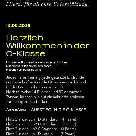
Eltern, für all eure Unterstützung.
13.06.2026
Herzlich
Willkommen in der
C-Klasse
Unsere Paare holen sämtliche
Nordlichtpokale nach
Neubrandenburg
Jedes harte Training, jede getanzte Endrunde
und jede kräftezerrende Fitnesssession hat sich
für die Paare mehr als ausgezahlt.
Nach teilweise 14 Runden und 52 getanzten
Tänzen, können alle auf ein sehr erfolgreichen
Turniertag zurück blicken.
Arne&Anna
AUFSTIEG IN DIE C-KLASSE
Platz 2 in der Jun1 D Standard (4 Paare)
Platz 1 in der Jun2 D Standard (3 Paare)
Platz 2 in der Jun2 C Standard (3 Paare)
Platz 1 in der Jun1 D Latein (5 Paare)