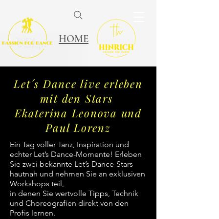
HOME
Let´s Dance live erleben
mit den Stars
Ekaterina Leonova und
Paul Lorenz
Ein Tag voller Tanz, Inspiration und
echter Let’s Dance-Momente! Erleben
Sie zwei bekannte Let’s Dance-Stars
hautnah und nehmen Sie an exklusiven
Workshops teil,
in denen Sie wertvolle Tipps, Technik
und Choreografien direkt von den
Profis lernen.