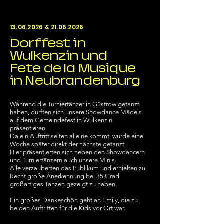
13.06.2026
&
21.06.2026
Dorffest in
Wulkenzin und
Fete de la Musique
in Neubrandenburg
Während die Turniertänzer in Güstrow getanzt
haben, durften sich unsere Showdance Mädels
auf dem Gemeindefest in Wulkenzin
präsentieren.
Da ein Auftritt selten alleine kommt, wurde eine
Woche später direkt der nächste getanzt.
Hier präsentierten sich neben den Showdancern
und Turniertänzern auch unsere Minis.
Alle verzauberten das Publikum und erhielten zu
Recht große Anerkennung bei 35 Grad
großartiges Tanzen gezeigt zu haben.
Ein großes Dankeschön geht an Emily, die zu
beiden Auftritten für die Kids vor Ort war.