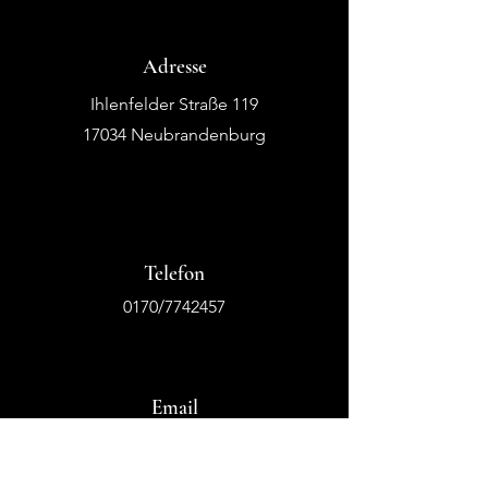
Adresse
Ihlenfelder Straße 119
17034 Neubrandenburg
Telefon
0170/7742457
Email
info@tanzstudio-hinrich.de
tsc.passion.for.dance@gmx.de