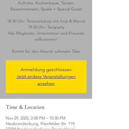
Auftritte, Kuchenbasar, Tanzen,
Beisammensein, Spiele + Special Guest
18:30 Uhr: Tanzworkshop mit Anja & Marcel
19:30 Uhr: Tanzparty
Alle Mitglieder, Unterstützer und Freunde
willkommen!
Eintritt für den Abend: schmaler Taler
Anmeldung geschlossen
Jetzt andere Veranstaltungen
ansehen
Time & Location
Nov 29, 2025, 2:00 PM – 10:30 PM
Neubrandenburg, Ihlenfelder Str. 119,