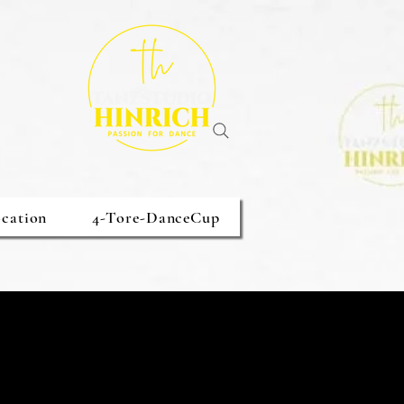
cation
4-Tore-DanceCup