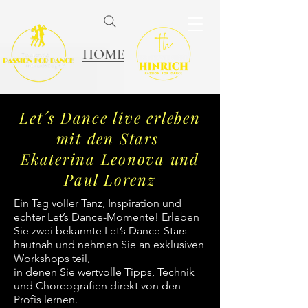
HOME
Let´s Dance live erleben
mit den Stars
Ekaterina Leonova und
Paul Lorenz
Ein Tag voller Tanz, Inspiration und
echter Let’s Dance-Momente! Erleben
Sie zwei bekannte Let’s Dance-Stars
hautnah und nehmen Sie an exklusiven
Workshops teil,
in denen Sie wertvolle Tipps, Technik
und Choreografien direkt von den
Profis lernen.