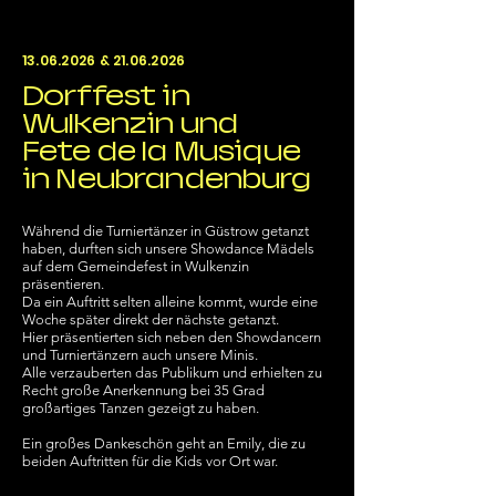
13.06.2026
&
21.06.2026
Dorffest in
Wulkenzin und
Fete de la Musique
in Neubrandenburg
Während die Turniertänzer in Güstrow getanzt
haben, durften sich unsere Showdance Mädels
auf dem Gemeindefest in Wulkenzin
präsentieren.
Da ein Auftritt selten alleine kommt, wurde eine
Woche später direkt der nächste getanzt.
Hier präsentierten sich neben den Showdancern
und Turniertänzern auch unsere Minis.
Alle verzauberten das Publikum und erhielten zu
Recht große Anerkennung bei 35 Grad
großartiges Tanzen gezeigt zu haben.
Ein großes Dankeschön geht an Emily, die zu
beiden Auftritten für die Kids vor Ort war.