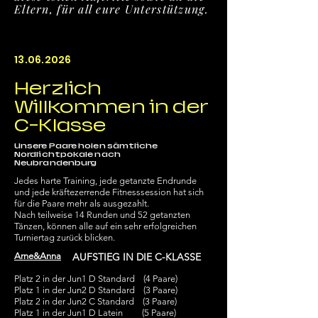
Eltern, für all eure Unterstützung.
13.06.2026
Herzlich
Willkommen in der
C-Klasse
Unsere Paare holen sämtliche
Nordlichtpokale nach
Neubrandenburg
Jedes harte Training, jede getanzte Endrunde
und jede kräftezerrende Fitnesssession hat sich
für die Paare mehr als ausgezahlt.
Nach teilweise 14 Runden und 52 getanzten
Tänzen, können alle auf ein sehr erfolgreichen
Turniertag zurück blicken.
Arne&Anna
AUFSTIEG IN DIE C-KLASSE
Platz 2 in der Jun1 D Standard (4 Paare)
Platz 1 in der Jun2 D Standard (3 Paare)
Platz 2 in der Jun2 C Standard (3 Paare)
Platz 1 in der Jun1 D Latein (5 Paare)