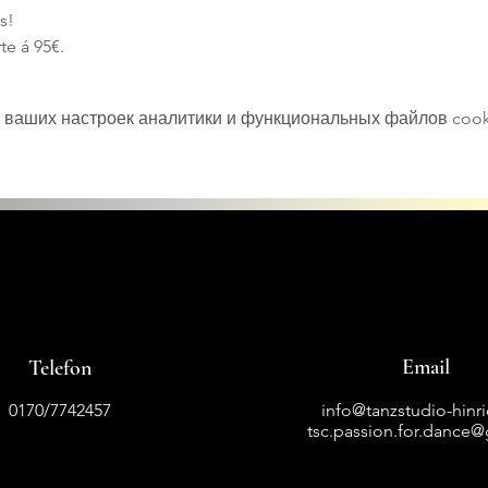
s!
te á 95€.
 ваших настроек аналитики и функциональных файлов cook
Email
Telefon
0170/7742457
info@tanzstudio-hinr
tsc.passion.for.dance