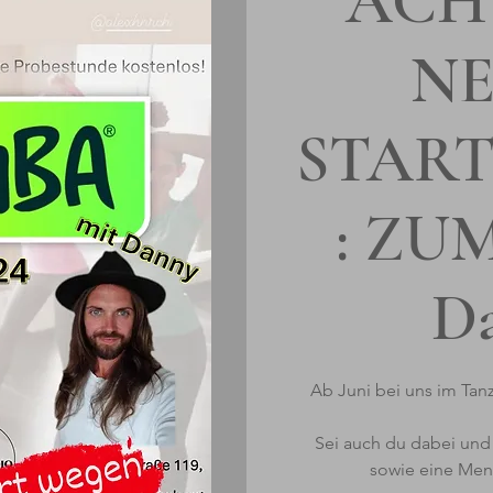
ACH
N
STAR
: ZU
D
Ab Juni bei uns im Ta
Sei auch du dabei und
sowie eine Men