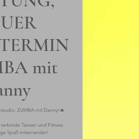
TUNG,
EUER
TTERMIN
MBA mit
anny
nzstudio: ZUMBA mit Danny!🔥
 verbinde Tanzen und Fitness
ge Spaß miteinander!