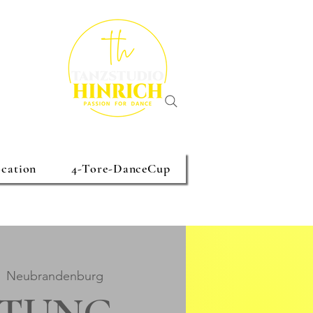
cation
4-Tore-DanceCup
  
Neubrandenburg