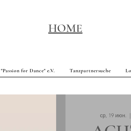
HOME
"Passion for Dance" e.V.
Tanzpartnersuche
Lo
ср, 19 июн.
  |