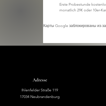
Erste Probestunde kostenlo
monatlich 29€ oder 10er-Kar
Карты Google заблокированы из-за
Adresse
Ihlenfelder Straße 119
17034 Neubrandenburg