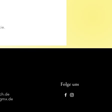
ie.
Folge uns
ich.de
@gmx.de