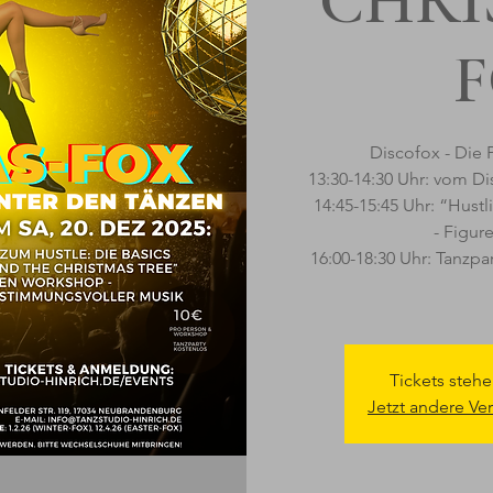
CHRI
Discofox - Die 
13:30-14:30 Uhr: vom Di
14:45-15:45 Uhr: “Hustl
- Figur
16:00-18:30 Uhr: Tanzpa
Tickets stehe
Jetzt andere Ve