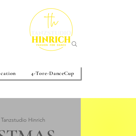
cation
4-Tore-DanceCup
 
Tanzstudio Hinrich