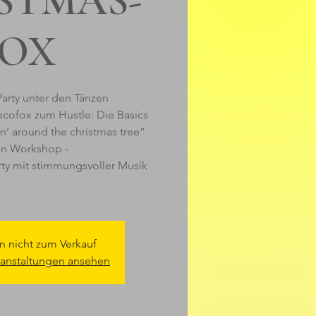
STMAS-
FOX
Party unter den Tänzen
scofox zum Hustle: Die Basics
in’ around the christmas tree”
en Workshop -
rty mit stimmungsvoller Musik
n nicht zum Verkauf
ranstaltungen ansehen