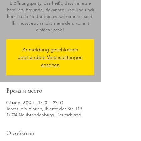
Eröffnungsparty, das heißt, dass ihr, eure
Familien, Freunde, Bekannte (und und und)
herzlich ab 15 Uhr bei uns willkommen seid!
Ihr müsst euch nicht anmelden, kommt
einfach vorbei.
Anmeldung geschlossen
Jetzt andere Veranstaltungen
ansehen
Время и место
02 мар. 2024 г., 15:00 – 23:00
Tanzstudio Hinrich, Ihlenfelder Str. 119,
17034 Neubrandenburg, Deutschland
О событии