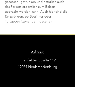
gesessen, getrunken und natürlich auch 
das Parkett ordentlich zum Beben 
gebracht werden kann. Auch hier sind alle 
Tanzwütigen, ob Beginner oder 
Fortgeschrittene, gern gesehen!
Adresse
Ihlenfelder Straße 119
17034 Neubrandenburg
Telefon
0170/7742457