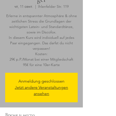
чт, 11 сент.
  |  
Ihlenfelder Str. 119
Erlerne in entspannter Atmosphäre & ohne
zeitlichen Stress die Grundlagen der
wichtigsten Latein- und Standardtänze,
sowie im Discofox.
In diesem Kurs wird individuell auf jedes
Paar eingegangen. Das darfst du nicht
verpassen!
Kosten:
29€ p.P./Monat bei einer Mitgliedschaft
Anmeldung geschlossen
Jetzt andere Veranstaltungen
ansehen
Время и место