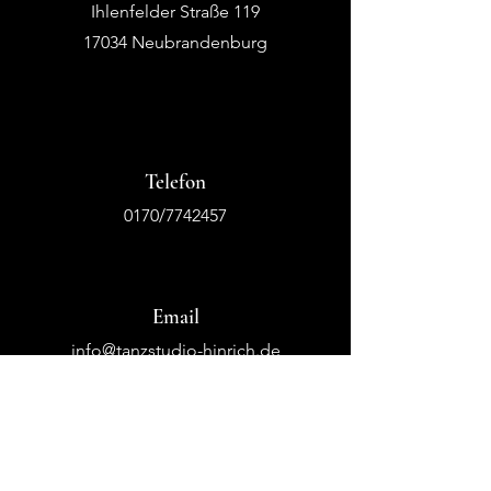
Ihlenfelder Straße 119
17034 Neubrandenburg
Telefon
0170/7742457
Email
info@tanzstudio-hinrich.de
tsc.passion.for.dance@gmx.de
Folge uns