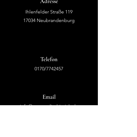
Adresse
Ihlenfelder Straße 119
17034 Neubrandenburg
Telefon
0170/7742457
Email
info@tanzstudio-hinrich.de
tsc.passion.for.dance@gmx.de