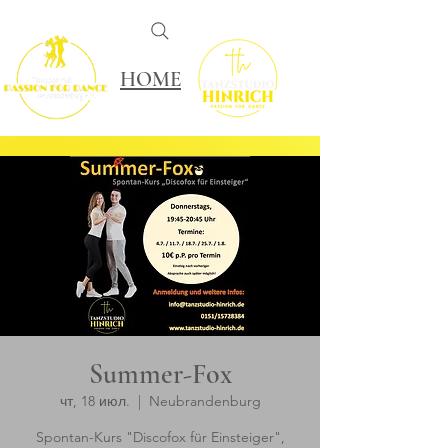
HOME
Summer-Fox
чт, 18 июл.
  |  
Neubrandenburg
Spontan-Kurs "Discofox für Einsteiger",